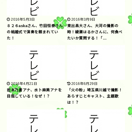
2016年5月3日
2016年3月9日
８２６askaさん、竹田恒泰さん
東出昌大さん、大河の撮影の
の結婚式で演奏を頼まれてい
時！綾瀬はるかさんに、何食べ
た！
たいか質問する！「…
2016年4月21日
2016年6月29日
岩本乃蒼アナ、水卜麻美アナを
「火の粉」埼玉県川越で撮影！
目指している！なぜ！？
あらすじとキャスト、主題歌
は！？