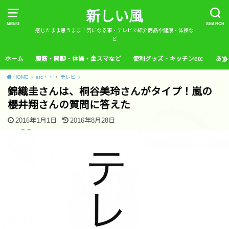
新しい風
MENU
SEARCH
感じたまま思うまま！気になる事・テレビで紹介商品や健康・体操な
ど
ホーム
腹筋・開脚・体操・金スマなど
便利グッズ・キッチンetc
あさ
HOME
etc・・
テレビ
錦織圭さんは、桐谷美玲さんがタイプ！嵐の
櫻井翔さんの質問に答えた
2016年1月1日
2016年8月28日