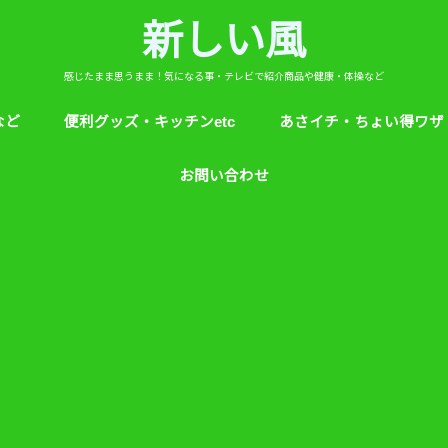
新しい風
感じたまま思うまま！気になる事・テレビで紹介商品や健康・体操など
など
便利グッズ・キッチンetc
あさイチ・ちょい得ワザ
ど
芸能人！愛用品・お気に入り
ヒルナンデス！紹介
絵本
めざましテレビ紹介
アプリ
生活のエトセトラ！
サンダル靴ずれ予防
ソレダメ！
子供の育て方と教育
花粉症
桜の旅ベスト３
あさイチ・ちょい得ワザ
親と子供の防犯術
収納術・ヒルナンデス紹
健康・あさイチ、サタデ
絆創膏が剥がれにくくい
お問い合わせ
マなど。