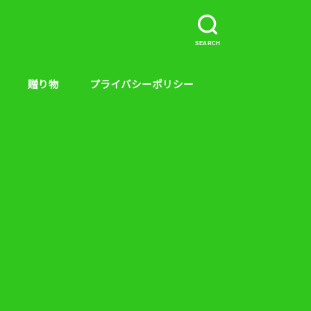
SEARCH
贈り物
プライバシーポリシー
介など。
ープラス、キンス
やり方
贈り物
絵本