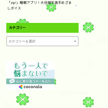
「zip!」睡眠アプリ！大谷翔平選手めざま
しボイス
カテゴリー