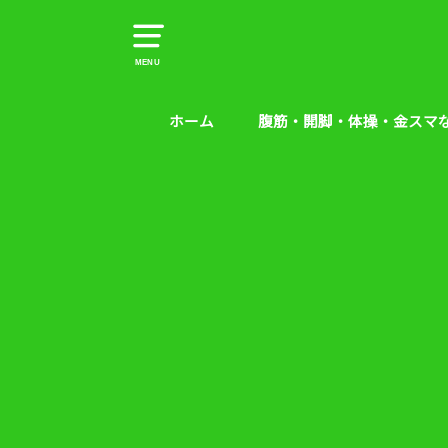
MENU
ホーム
腹筋・開脚・体操・金スマ
腹筋・開脚・体操・金スマな
腰痛予防エクササイズ