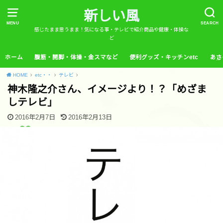
新しい風
MENU
SEARCH
感じたまま思うまま！気になる事・テレビで紹介商品や健康・体操な
ど
ホーム
腹筋・開脚・体操・金スマなど
便利グッズ・キッチンetc
あさ
HOME
etc・・
テレビ
神木隆之介さん、イメージより！？「めざま
しテレビ」
2016年2月7日
2016年2月13日