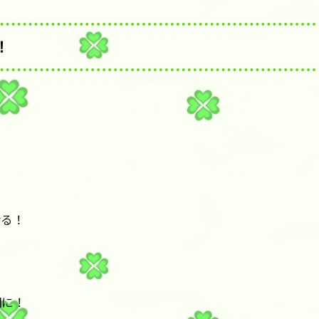
！
なる！
因に！