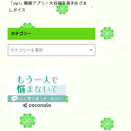
「zip!」睡眠アプリ！大谷翔平選手めざま
しボイス
カテゴリー