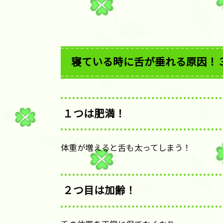
寝ている時に舌が垂れる原因！
１つは肥満！
体重が増えると舌も太ってしまう！
２つ目は加齢！