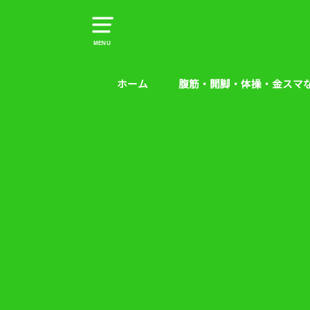
MENU
ホーム
腹筋・開脚・体操・金スマ
腹筋・開脚・体操・金スマな
腰痛予防エクササイズ