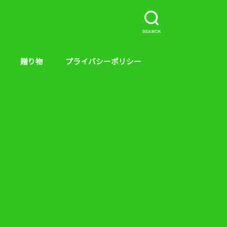
SEARCH
贈り物
プライバシーポリシー
介など。
ープラス、キンス
やり方
贈り物
絵本