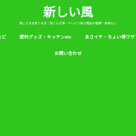
新しい風
感じたまま思うまま！気になる事・テレビで紹介商品や健康・体操など
など
便利グッズ・キッチンetc
あさイチ・ちょい得ワザ
ど
芸能人！愛用品・お気に入り
ヒルナンデス！紹介
絵本
めざましテレビ紹介
アプリ
生活のエトセトラ！
サンダル靴ずれ予防
ソレダメ！
子供の育て方と教育
花粉症
桜の旅ベスト３
あさイチ・ちょい得ワザ
親と子供の防犯術
収納術・ヒルナンデス紹
健康・あさイチ、サタデ
絆創膏が剥がれにくくい
お問い合わせ
マなど。