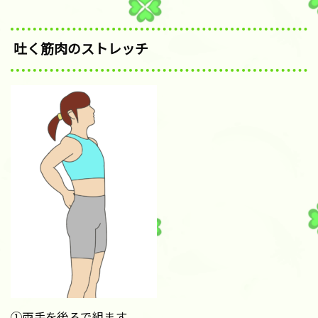
吐く筋肉のストレッチ
①両手を後ろで組ます。