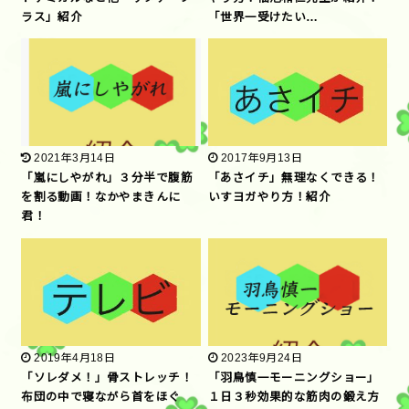
ラス」紹介
「世界一受けたい…
2021年3月14日
2017年9月13日
「嵐にしやがれ」３分半で腹筋
「あさイチ」無理なくできる！
を割る動画！なかやまきんに
いすヨガやり方！紹介
君！
2019年4月18日
2023年9月24日
「ソレダメ！」骨ストレッチ！
「羽鳥慎一モーニングショー」
布団の中で寝ながら首をほぐ
１日３秒効果的な筋肉の鍛え方