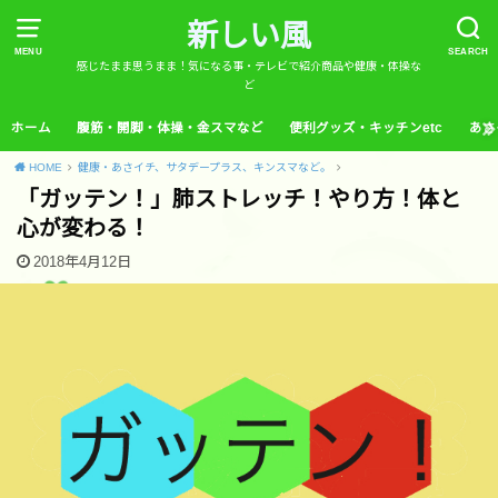
新しい風
MENU
SEARCH
感じたまま思うまま！気になる事・テレビで紹介商品や健康・体操な
ど
ホーム
腹筋・開脚・体操・金スマなど
便利グッズ・キッチンetc
あさ
HOME
健康・あさイチ、サタデープラス、キンスマなど。
「ガッテン！」肺ストレッチ！やり方！体と
心が変わる！
2018年4月12日