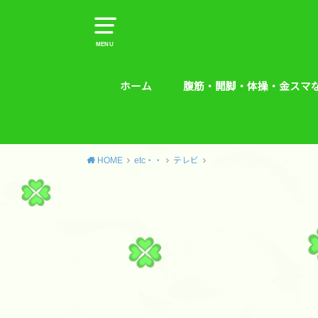
MENU
ホーム
腹筋・開脚・体操・金スマ
腹筋・開脚・体操・金スマな
腰痛予防エクササイズ
HOME
etc・・
テレビ