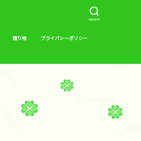
SEARCH
贈り物
プライバシーポリシー
介など。
ープラス、キンス
やり方
贈り物
絵本