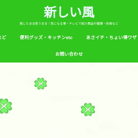
新しい風
感じたまま思うまま！気になる事・テレビで紹介商品や健康・体操など
など
便利グッズ・キッチンetc
あさイチ・ちょい得ワザ
ど
芸能人！愛用品・お気に入り
ヒルナンデス！紹介
絵本
めざましテレビ紹介
アプリ
生活のエトセトラ！
サンダル靴ずれ予防
ソレダメ！
子供の育て方と教育
花粉症
桜の旅ベスト３
あさイチ・ちょい得ワザ
親と子供の防犯術
収納術・ヒルナンデス紹
健康・あさイチ、サタデ
絆創膏が剥がれにくくい
お問い合わせ
マなど。