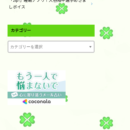
「zip!」睡眠アプリ！大谷翔平選手めざま
しボイス
カテゴリー