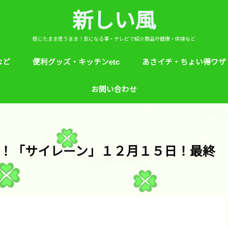
新しい風
感じたまま思うまま！気になる事・テレビで紹介商品や健康・体操など
など
便利グッズ・キッチンetc
あさイチ・ちょい得ワザ
ど
芸能人！愛用品・お気に入り
ヒルナンデス！紹介
絵本
めざましテレビ紹介
アプリ
生活のエトセトラ！
サンダル靴ずれ予防
ソレダメ！
子供の育て方と教育
花粉症
桜の旅ベスト３
あさイチ・ちょい得ワザ
親と子供の防犯術
収納術・ヒルナンデス紹
健康・あさイチ、サタデ
絆創膏が剥がれにくくい
お問い合わせ
マなど。
！「サイレーン」１２月１５日！最終