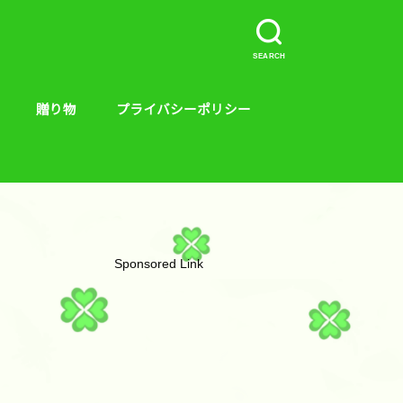
SEARCH
贈り物
プライバシーポリシー
介など。
ープラス、キンス
やり方
贈り物
絵本
Sponsored Link