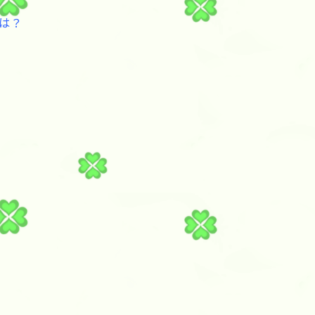
は？
。
、