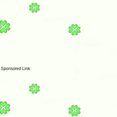
。
・
Sponsored Link