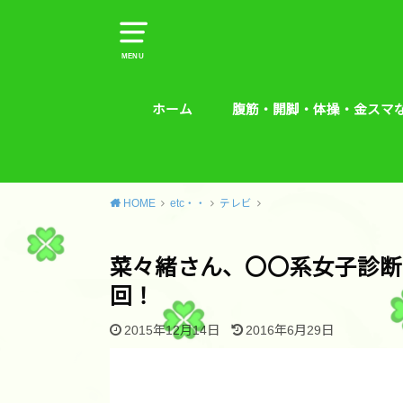
MENU
ホーム
腹筋・開脚・体操・金スマ
腹筋・開脚・体操・金スマな
腰痛予防エクササイズ
HOME
etc・・
テレビ
菜々緒さん、〇〇系女子診断
回！
2015年12月14日
2016年6月29日