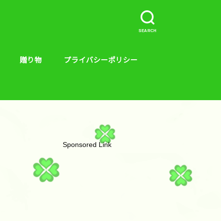
SEARCH
贈り物
プライバシーポリシー
介など。
ープラス、キンス
やり方
贈り物
絵本
Sponsored Link