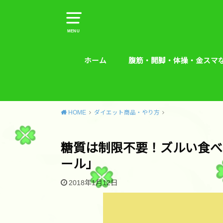
MENU
ホーム
腹筋・開脚・体操・金スマ
腹筋・開脚・体操・金スマな
腰痛予防エクササイズ
HOME
ダイエット商品・やり方
糖質は制限不要！ズルい食べ
ール」
2018年1月12日