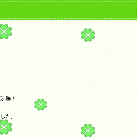
！
題沸騰！
ました。