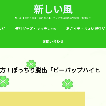
新しい風
感じたまま思うまま！気になる事・テレビで紹介商品や健康・体操など
など
便利グッズ・キッチンetc
あさイチ・ちょい得ワザ
ど
芸能人！愛用品・お気に入り
ヒルナンデス！紹介
絵本
めざましテレビ紹介
アプリ
生活のエトセトラ！
サンダル靴ずれ予防
ソレダメ！
子供の育て方と教育
花粉症
桜の旅ベスト３
あさイチ・ちょい得ワザ
親と子供の防犯術
収納術・ヒルナンデス紹
健康・あさイチ、サタデ
絆創膏が剥がれにくくい
お問い合わせ
マなど。
方！ぽっちり脱出「ビーバップハイヒ