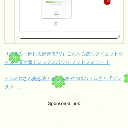
楽
天
で
購
入
「なるみ・岡村の過ぎるTV」これなら続くダイエットグ
ッズ！痩せ箸！シックスパッド フットフィット ！
アンミカさん美容法！そしておやつはハトムギ！「ソレ
ダメ！」
Sponsored Link