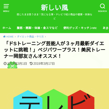
新しい風
MENU
SEARCH
感じたまま思うまま！気になる事・テレビで紹介商品や健康・体操な
ど
ホーム
腹筋・開脚・体操・金スマなど
便利グッズ・キッチンetc
あさ
HOME
ダイエット商品・やり方
「ドSトレーニング芸能人が３ヶ月最新ダイエ
ットに挑戦！」ベジパワープラス！美尻トレー
ナー岡部友さんオススメ！
2019年3月1日
2019年3月17日