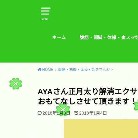
MENU
ホーム
腹筋・開脚・体操・金スマ
腹筋・開脚・体操・金スマな
腰痛予防エクササイズ
HOME
腹筋・開脚・体操・金スマなど
AYAさん正月太り解消エク
おもてなしさせて頂きます！
2018年1月3日
2018年1月4日