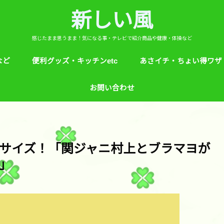
新しい風
感じたまま思うまま！気になる事・テレビで紹介商品や健康・体操など
など
便利グッズ・キッチンetc
あさイチ・ちょい得ワザ
ど
芸能人！愛用品・お気に入り
ヒルナンデス！紹介
絵本
めざましテレビ紹介
アプリ
生活のエトセトラ！
サンダル靴ずれ予防
ソレダメ！
子供の育て方と教育
花粉症
桜の旅ベスト３
あさイチ・ちょい得ワザ
親と子供の防犯術
収納術・ヒルナンデス紹
健康・あさイチ、サタデ
絆創膏が剥がれにくくい
お問い合わせ
マなど。
ササイズ！「関ジャニ村上とブラマヨが
」