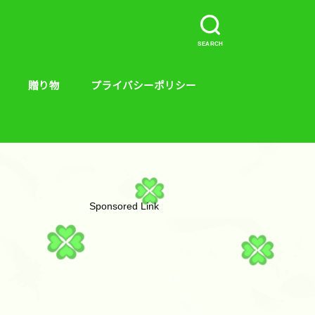
SEARCH
贈り物
プライバシーポリシー
介など。
ープラス、キンス
やり方
贈り物
絵本
Sponsored Link