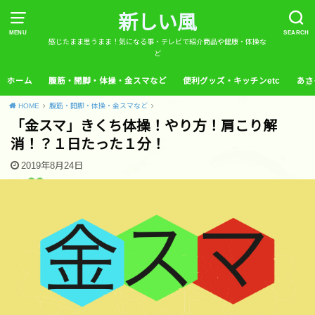
新しい風
MENU
SEARCH
感じたまま思うまま！気になる事・テレビで紹介商品や健康・体操な
ど
ホーム
腹筋・開脚・体操・金スマなど
便利グッズ・キッチンetc
あさ
HOME
腹筋・開脚・体操・金スマなど
「金スマ」きくち体操！やり方！肩こり解
消！？１日たった１分！
2019年8月24日