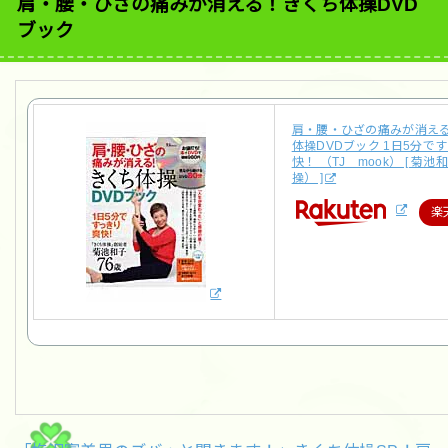
肩・腰・ひざの痛みが消える！きくち体操DVD
ブック
肩・腰・ひざの痛みが消え
体操DVDブック 1日5分で
快！ （TJ mook） [ 菊
操） ]
楽