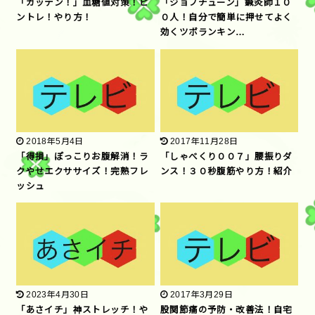
「ガッテン！」血糖値対策！ピ
「ジョブチューン」鍼灸師１０
ントレ！やり方！
０人！自分で簡単に押せてよく
効くツボランキン…
2018年5月4日
2017年11月28日
「得損」ぽっこりお腹解消！ラ
「しゃべくり００７」腰振りダ
クやせエクササイズ！完熟フレ
ンス！３０秒腹筋やり方！紹介
ッシュ
2023年4月30日
2017年3月29日
「あさイチ」神ストレッチ！や
股関節痛の予防・改善法！自宅